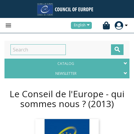


English

CATALOG
NEWSLETTER
Le Conseil de l'Europe - qui
sommes nous ?
(2013)