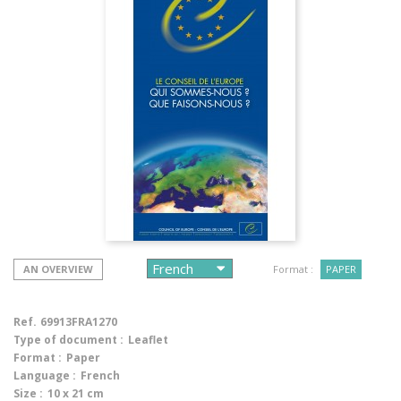
AN OVERVIEW
Format :
PAPER
Ref.
69913FRA1270
Type of document :
Leaflet
Format :
Paper
Language :
French
Size :
10 x 21 cm