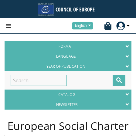


English
FORMAT
LANGUAGE
YEAR OF PUBLICATION

CATALOG
NEWSLETTER
European Social Charter