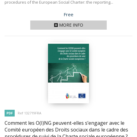
procedures of the European Social Charter: the reporting...
Price
Free
MORE INFO
PDF
Ref 132719FRA
Comment les O(I)NG peuvent-elles s’engager avec le
Comité européen des Droits sociaux dans le cadre des
procédures de suivi de la Charte sociale européenne ?