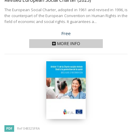
Revised European Social Charter
(2025)
The European Social Charter, adopted in 1961 and revised in 1996, is
the counterpart of the European Convention on Human Rights in the
field of economic and social rights. It guarantees a...
Price
Free
MORE INFO
PDF
Ref 048325FRA