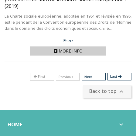
(2019)
La Charte sociale européenne, adoptée en 1961 et révisée en 1996,
est le pendant de la Convention européenne des Droits de l’Homme
dans le domaine des droits économiques et sociaux. Elle...
Price
Free
MORE INFO
arrow_back
First
Last
arrow_forward
Previous
Next
Back to top

HOME
