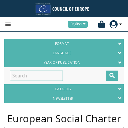


English
FORMAT
LANGUAGE
YEAR OF PUBLICATION

CATALOG
NEWSLETTER
European Social Charter