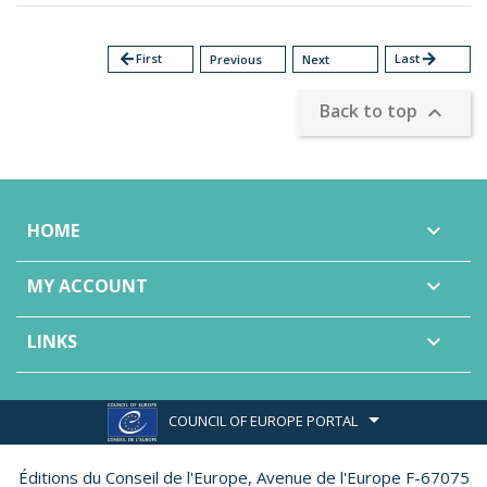
arrow_back
First
Last
arrow_forward
Previous
Next
Back to top

HOME

MY ACCOUNT

LINKS

COUNCIL OF EUROPE PORTAL
Éditions du Conseil de l'Europe,
Avenue de l'Europe F-67075