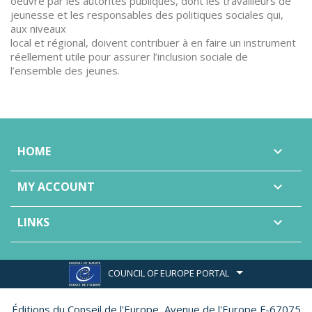
oeuvre par les autorités publiques, dont les travailleurs de
jeunesse et les responsables des politiques sociales qui,
aux niveaux
local et régional, doivent contribuer à en faire un instrument
réellement utile pour assurer l’inclusion sociale de
l’ensemble des jeunes.
HOME

MY ACCOUNT

LINKS

COUNCIL OF EUROPE PORTAL
Éditions du Conseil de l'Europe,
Avenue de l'Europe F-67075