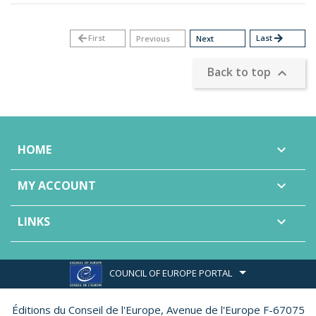
arrow_back
First
Last
arrow_forward
Previous
Next
Back to top

HOME

MY ACCOUNT

LINKS

COUNCIL OF EUROPE PORTAL
Éditions du Conseil de l'Europe,
Avenue de l'Europe F-67075