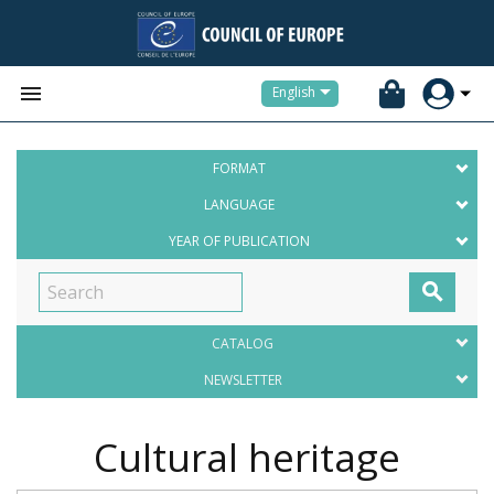


English
FORMAT
LANGUAGE
YEAR OF PUBLICATION

CATALOG
NEWSLETTER
Cultural heritage