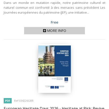
Dans un monde en mutation rapide, notre patrimoine culturel et
naturel commun est confronté à des menaces sans précédent Les
Journées européennes du patrimoine (JEP), une initiative...
Price
Free
MORE INFO
PDF
Ref 034226GBR
European Heritage Days 2026 - Heritage at Risk: Revive,