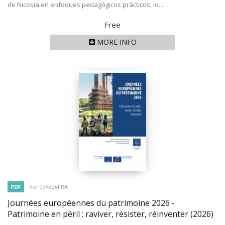
de Nicosia en enfoques pedagógicos prácticos, lo...
Price
Free
MORE INFO
PDF
Ref 034326FRA
Journées européennes du patrimoine 2026 -
Patrimoine en péril : raviver, résister, réinventer
(2026)