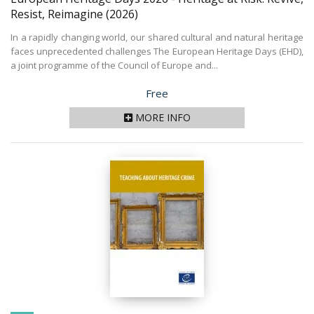
Resist, Reimagine
(2026)
In a rapidly changing world, our shared cultural and natural heritage
faces unprecedented challenges The European Heritage Days (EHD),
a joint programme of the Council of Europe and...
Price
Free
MORE INFO