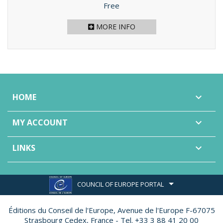
Price
Free
MORE INFO
HOME

MY ACCOUNT

LINKS

COUNCIL OF EUROPE PORTAL
Éditions du Conseil de l'Europe,
Avenue de l'Europe F-67075
Strasbourg Cedex, France - Tel. +33 3 88 41 20 00