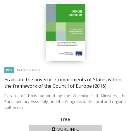
PDF
Ref 070716GBR
Eradicate the poverty - Commitments of States within
the framework of the Council of Europe
(2016)
Extracts of Texts adopted by the Committee of Ministers, the
Parliamentary Assembly, and the Congress of the local and regional
authorities.
Price
Free
MORE INFO