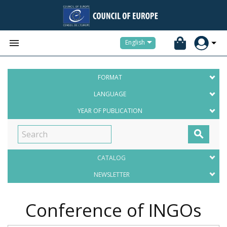


English
FORMAT
LANGUAGE
YEAR OF PUBLICATION

CATALOG
NEWSLETTER
Conference of INGOs