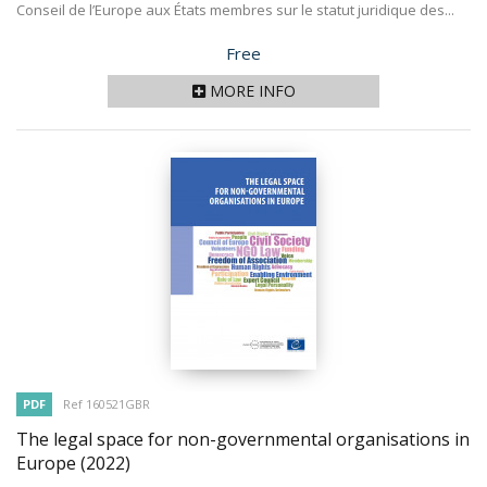
Conseil de l’Europe aux États membres sur le statut juridique des...
Price
Free
MORE INFO
PDF
Ref 160521GBR
The legal space for non-governmental organisations in
Europe
(2022)