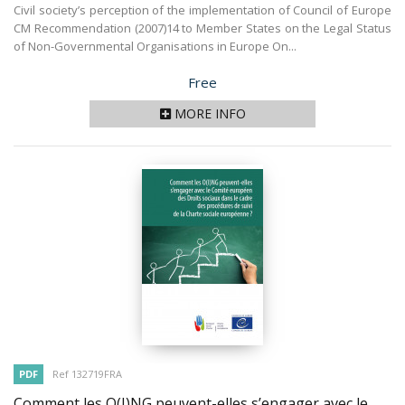
Civil society’s perception of the implementation of Council of Europe
CM Recommendation (2007)14 to Member States on the Legal Status
of Non-Governmental Organisations in Europe On...
Price
Free
MORE INFO
PDF
Ref 132719FRA
Comment les O(I)NG peuvent-elles s’engager avec le