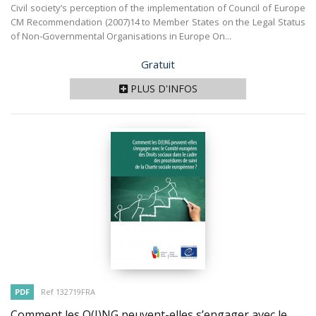
Civil society’s perception of the implementation of Council of Europe
CM Recommendation (2007)14 to Member States on the Legal Status
of Non-Governmental Organisations in Europe On...
Prix
Gratuit
PLUS D'INFOS
PDF
Ref 132719FRA
Comment les O(I)NG peuvent-elles s’engager avec le