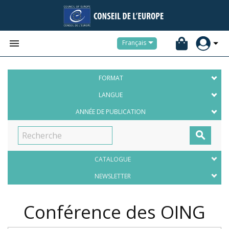


Français
FORMAT
LANGUE
ANNÉE DE PUBLICATION

CATALOGUE
NEWSLETTER
Conférence des OING