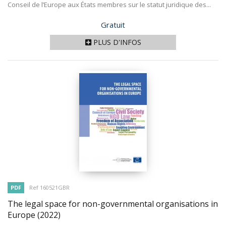
Conseil de l’Europe aux États membres sur le statut juridique des...
Prix
Gratuit
PLUS D'INFOS
PDF
Ref 160521GBR
The legal space for non-governmental organisations in
Europe
(2022)