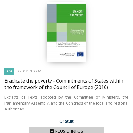
PDF
Ref 070716GBR
Eradicate the poverty - Commitments of States within
the framework of the Council of Europe
(2016)
Extracts of Texts adopted by the Committee of Ministers, the
Parliamentary Assembly, and the Congress of the local and regional
authorities.
Prix
Gratuit
PLUS D'INFOS