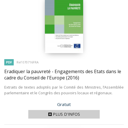
PDF
Ref 070716FRA
Eradiquer la pauvreté - Engagements des Etats dans le
cadre du Conseil de l'Europe
(2016)
Extraits de textes adoptés par le Comité des Ministres, l’Assemblée
parlementaire et le Congrès des pouvoirs locaux et régionaux.
Prix
Gratuit
PLUS D'INFOS