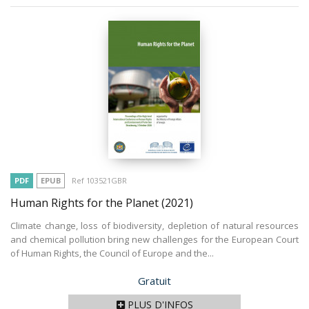
PDF
EPUB
Ref 103521GBR
Human Rights for the Planet
(2021)
Climate change, loss of biodiversity, depletion of natural resources
and chemical pollution bring new challenges for the European Court
of Human Rights, the Council of Europe and the...
Prix
Gratuit
PLUS D'INFOS