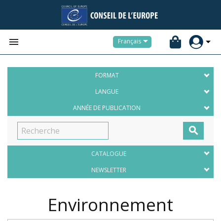


Français
FORMAT
LANGUE
ANNÉE DE PUBLICATION

CATALOGUE
NEWSLETTER
Environnement