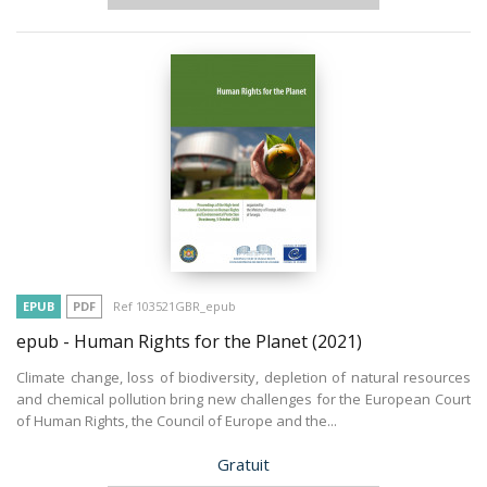
EPUB
PDF
Ref 103521GBR_epub
epub - Human Rights for the Planet
(2021)
Climate change, loss of biodiversity, depletion of natural resources
and chemical pollution bring new challenges for the European Court
of Human Rights, the Council of Europe and the...
Prix
Gratuit