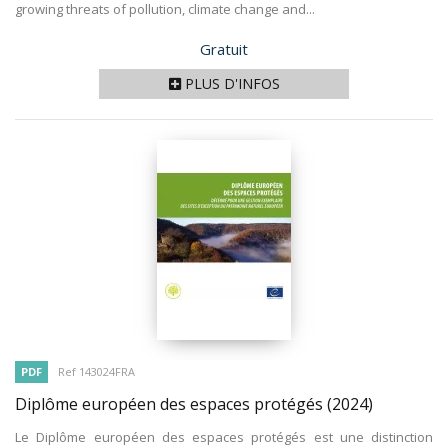
growing threats of pollution, climate change and...
Prix
Gratuit
PLUS D'INFOS
PDF
Ref 143024FRA
Diplôme européen des espaces protégés
(2024)
Le Diplôme européen des espaces protégés est une distinction