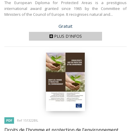
The European Diploma for Protected Areas is a prestigious
international award granted since 1965 by the Committee of
Ministers of the Council of Europe. It recognises natural and...
Prix
Gratuit
PLUS D'INFOS
PDF
Ref 151322BIL
Droits de l'homme et protection de l'environnement