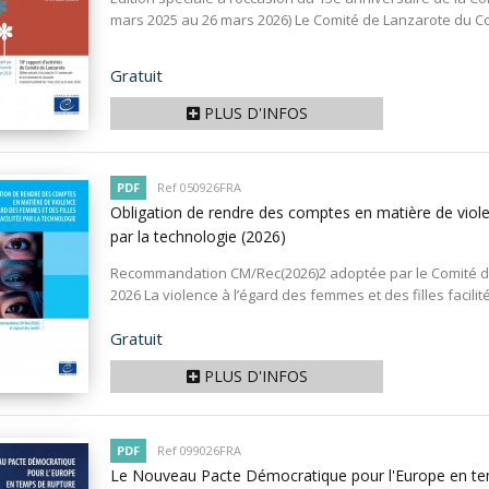
mars 2025 au 26 mars 2026) Le Comité de Lanzarote du Con
Prix
Gratuit
PLUS D'INFOS
PDF
Ref 050926FRA
Obligation de rendre des comptes en matière de violen
par la technologie
(2026)
Recommandation CM/Rec(2026)2 adoptée par le Comité des
2026 La violence à l’égard des femmes et des filles facilité
Prix
Gratuit
PLUS D'INFOS
PDF
Ref 099026FRA
Le Nouveau Pacte Démocratique pour l'Europe en tem