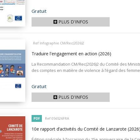
Prix
Gratuit
PLUS D'INFOS
Ref Infographie CM/Rec(2026)2
Traduire l'engagement en action
(2026)
La Recommandation CM/Rec(2026)2 du Comité des Ministre
des comptes en matière de violence à l’égard des femmes et
Prix
Gratuit
PLUS D'INFOS
PDF
Ref 056526FRA
10e rapport d’activités du Comité de Lanzarote
(2026
Édition spéciale à l’occasion du 15e anniversaire de la C