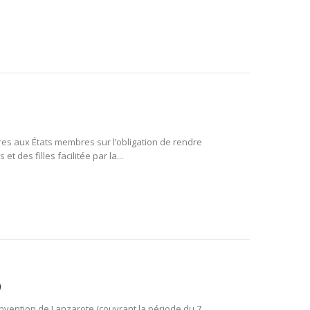
s aux États membres sur l’obligation de rendre
 des filles facilitée par la...
)
onvention de Lanzarote (couvrant la période du 7