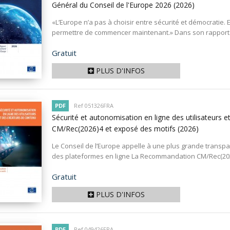
Général du Conseil de l'Europe 2026
(2026)
«L’Europe n’a pas à choisir entre sécurité et démocratie. El
permettre de commencer maintenant.» Dans son rapport 20
Prix
Gratuit
PLUS D'INFOS
PDF
Ref 051326FRA
Sécurité et autonomisation en ligne des utilisateurs
CM/Rec(2026)4 et exposé des motifs
(2026)
Le Conseil de l’Europe appelle à une plus grande transpa
des plateformes en ligne La Recommandation CM/Rec(202
Prix
Gratuit
PLUS D'INFOS
PDF
Ref 049426FRA