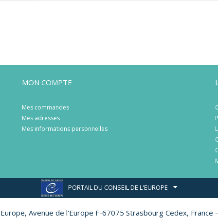
MON COMPTE
Mes commandes
C
Mes adresses
P
Mes informations personnelles
L
C
C
M
PORTAIL DU CONSEIL DE L'EUROPE
l'Europe,
Avenue de l'Europe F-67075 Strasbourg Cedex, France -