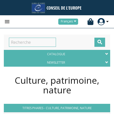


Français

CATALOGUE
NEWSLETTER
Culture, patrimoine,
nature
TITRES PHARES - CULTURE, PATRIMOINE, NATURE