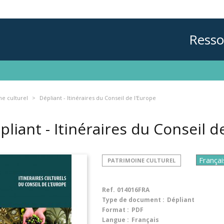
Resso
ne culturel
Dépliant - Itinéraires du Conseil de l'Europe
pliant - Itinéraires du Conseil 
PATRIMOINE CULTUREL
Ref.
014016FRA
Type de document :
Dépliant
Format :
PDF
Langue :
Français