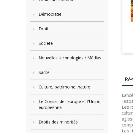
Démocratie
Droit
Société
Nouvelles technologies / Médias
Santé
Ré
Culture, patrimoine, nature
Lancé
l’esp
Le Conseil de l'Europe et l'Union
Les i
européenne
cultu
agiss
Droits des minorités
compr
Les I