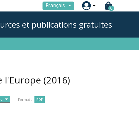

Français
0
urces et publications gratuites
de l'Europe
(2016)
Format :
PDF