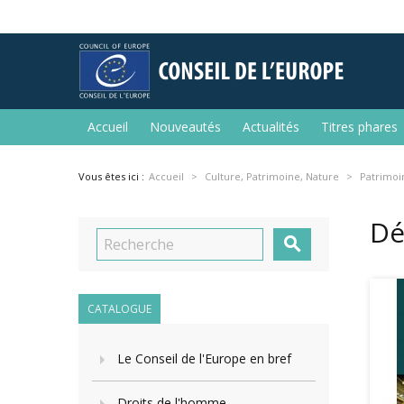
Accueil
Nouveautés
Actualités
Titres phares
Vous êtes ici :
Accueil
Culture, Patrimoine, Nature
Patrimoi
Dé

CATALOGUE
Le Conseil de l'Europe en bref
Droits de l'homme