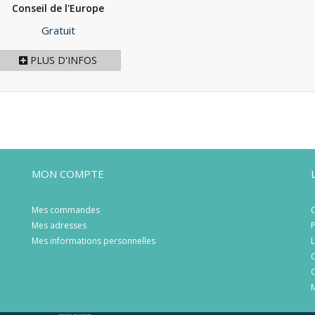
Conseil de l'Europe
(2015)
Prix
Gratuit
PLUS D'INFOS
MON COMPTE
Mes commandes
C
Mes adresses
P
Mes informations personnelles
L
C
C
M