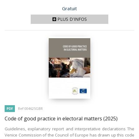
Prix
Gratuit
PLUS D'INFOS
PDF
Ref 004625GBR
Code of good practice in electoral matters
(2025)
Guidelines, explanatory report and interpretative declarations The
Venice Commission of the Council of Europe has drawn up this code