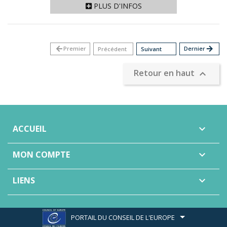
PLUS D'INFOS
arrow_back
Premier
Dernier
arrow_forward
Précédent
Suivant
Retour en haut

ACCUEIL

MON COMPTE

LIENS

PORTAIL DU CONSEIL DE L'EUROPE