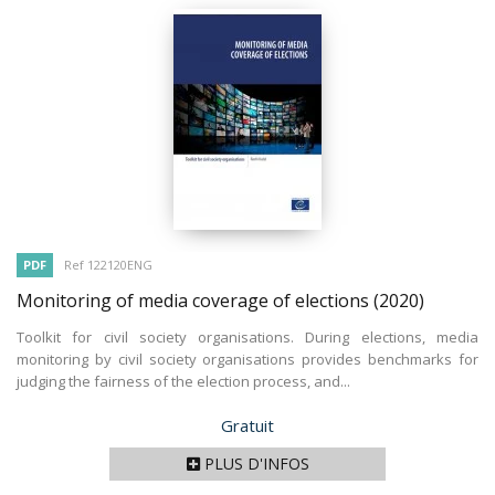
PDF
Ref 122120ENG
Monitoring of media coverage of elections
(2020)
Toolkit for civil society organisations. During elections, media
monitoring by civil society organisations provides benchmarks for
judging the fairness of the election process, and...
Prix
Gratuit
PLUS D'INFOS