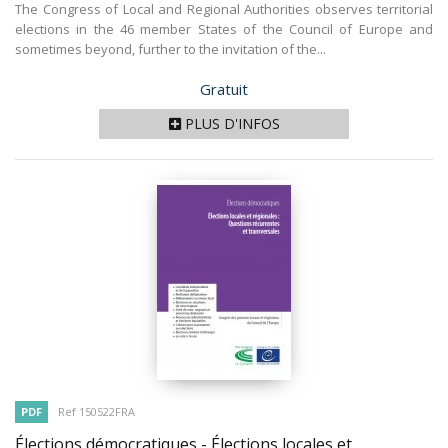
The Congress of Local and Regional Authorities observes territorial
elections in the 46 member States of the Council of Europe and
sometimes beyond, further to the invitation of the...
Prix
Gratuit
PLUS D'INFOS
PDF
Ref 150522FRA
Élections démocratiques - Élections locales et