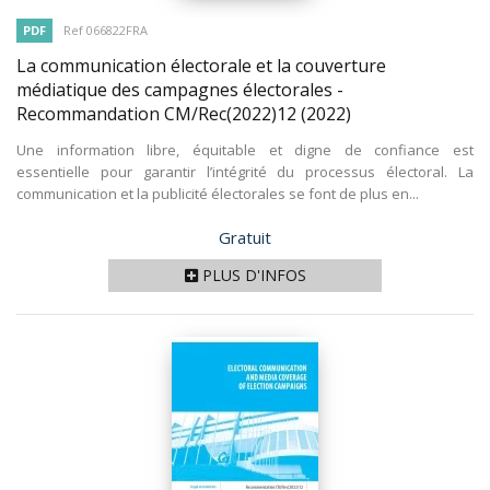
PDF
Ref 066822FRA
La communication électorale et la couverture
médiatique des campagnes électorales -
Recommandation CM/Rec(2022)12
(2022)
Une information libre, équitable et digne de confiance est
essentielle pour garantir l’intégrité du processus électoral. La
communication et la publicité électorales se font de plus en...
Prix
Gratuit
PLUS D'INFOS