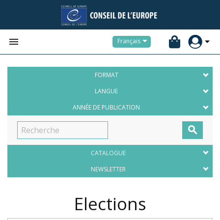


Français
FORMAT
LANGUE
ANNÉE DE PUBLICATION

CATALOGUE
NEWSLETTER
Elections