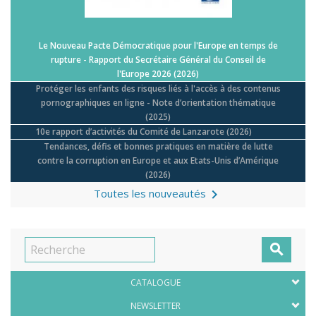
Le Nouveau Pacte Démocratique pour l'Europe en temps de
rupture - Rapport du Secrétaire Général du Conseil de
l'Europe 2026
(2026)
Protéger les enfants des risques liés à l'accès à des contenus
pornographiques en ligne - Note d’orientation thématique
(2025)
10e rapport d’activités du Comité de Lanzarote
(2026)
Tendances, défis et bonnes pratiques en matière de lutte
contre la corruption en Europe et aux Etats-Unis d’Amérique
(2026)

Toutes les nouveautés

CATALOGUE
NEWSLETTER