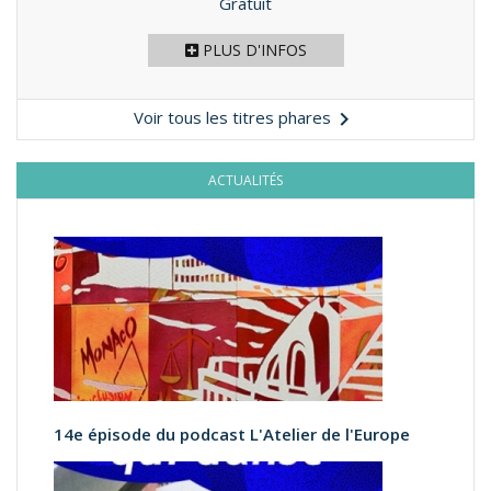
Prix
Gratuit
PLUS D'INFOS

Voir tous les titres phares
ACTUALITÉS
14e épisode du podcast L'Atelier de l'Europe