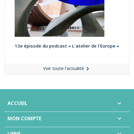
13e épisode du podcast « L'atelier de l'Europe »

Voir toute l'actualité
ACCUEIL

MON COMPTE

LIENS