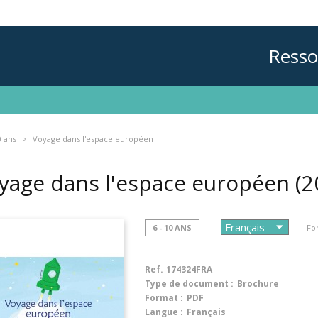
Resso
0 ans
Voyage dans l'espace européen
yage dans l'espace européen
(2
6 - 10 ANS
Fo
Ref.
174324FRA
Type de document :
Brochure
Format :
PDF
Langue :
Français