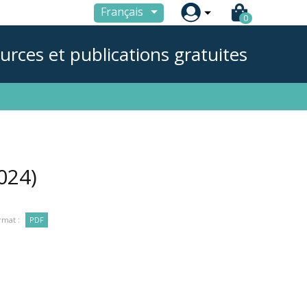

Français
0
urces et publications gratuites
024)
rmat :
PDF