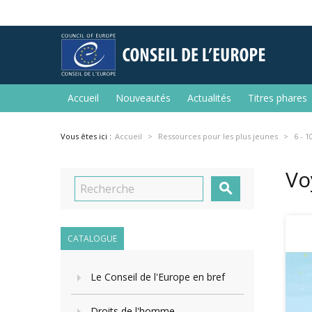
Accueil
Nouveautés
Actualités
Titres phares
Vous êtes ici :
Accueil
Ressources pour les plus jeunes
6 - 1
Vo

CATALOGUE
Le Conseil de l'Europe en bref
Droits de l'homme