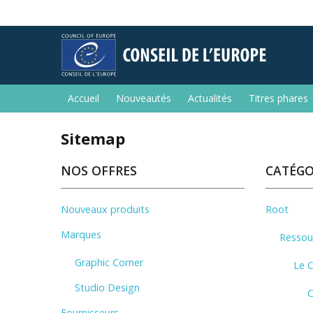
Accueil
Nouveautés
Actualités
Titres phares
Sitemap
NOS OFFRES
CATÉGO
Nouveaux produits
Root
Marques
Ressour
Graphic Corner
Le C
Studio Design
C
Fournisseurs