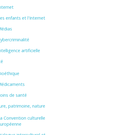
nternet
es enfants et l'Internet
édias
ybercriminalité
ntelligence artificielle
té
ioéthique
édicaments
oins de santé
ure, patrimoine, nature
a Convention culturelle
uropéenne
ialogue interculturel et