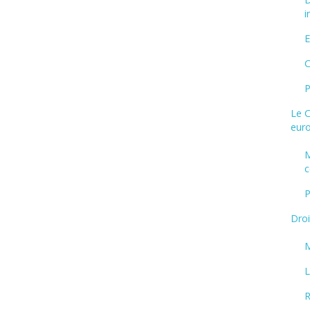
i
E
C
P
Le C
eur
M
P
Droi
M
L