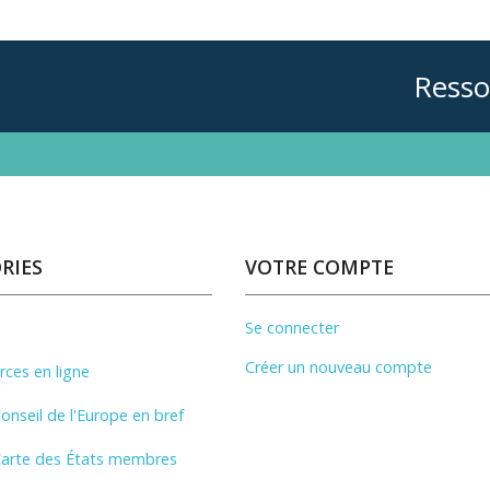
Resso
RIES
VOTRE COMPTE
Se connecter
Créer un nouveau compte
ces en ligne
onseil de l'Europe en bref
arte des États membres