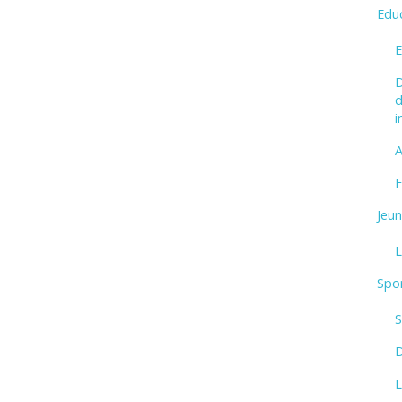
Edu
E
D
d
i
A
F
Jeu
L
Spo
S
L