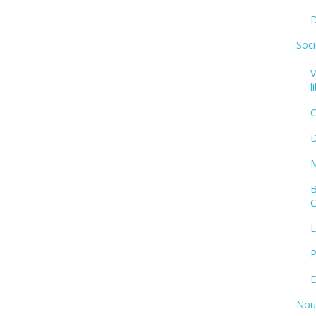
D
Soci
V
l
C
D
M
B
C
P
E
Nouv