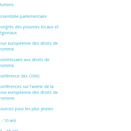
itutions
ssemblée parlementaire
ongrès des pouvoirs locaux et
égionaux
our européenne des droits de
’homme
ommissaire aux droits de
’homme
onférence des OING
onférences sur l'avenir de la
our européenne des droits de
'homme
ources pour les plus jeunes
 - 10 ans
1 - 18 ans