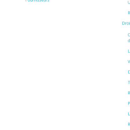
U
R
Dro
C
d
L
V
D
T
R
P
L
R