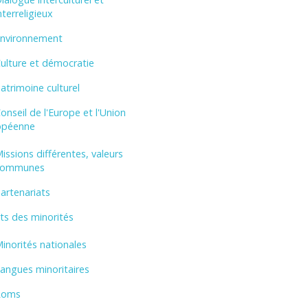
nterreligieux
nvironnement
ulture et démocratie
atrimoine culturel
onseil de l'Europe et l'Union
opéenne
issions différentes, valeurs
communes
artenariats
ts des minorités
inorités nationales
angues minoritaires
Roms