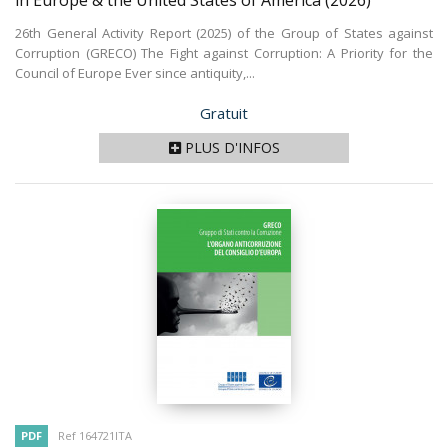
in Europe & the United States of America
(2026)
26th General Activity Report (2025) of the Group of States against
Corruption (GRECO) The Fight against Corruption: A Priority for the
Council of Europe Ever since antiquity,...
Prix
Gratuit
PLUS D'INFOS
PDF
Ref 164721ITA