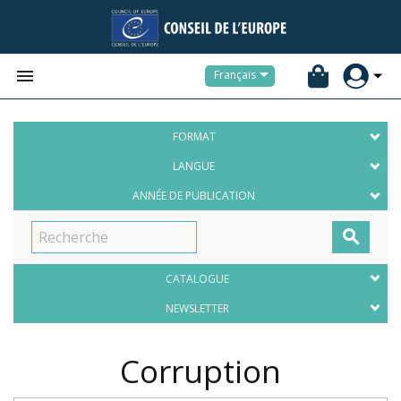


Français
FORMAT
LANGUE
ANNÉE DE PUBLICATION

CATALOGUE
NEWSLETTER
Corruption