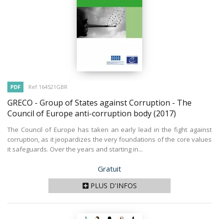
PDF
Ref 164521GBR
GRECO - Group of States against Corruption - The
Council of Europe anti-corruption body
(2017)
The Council of Europe has taken an early lead in the fight against
corruption, as it jeopardizes the very foundations of the core values
it safeguards. Over the years and starting in...
Prix
Gratuit
PLUS D'INFOS