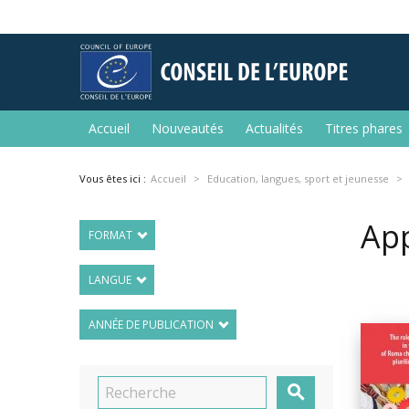
Accueil
Nouveautés
Actualités
Titres phares
Vous êtes ici :
Accueil
Education, langues, sport et jeunesse
App
FORMAT
LANGUE
ANNÉE DE PUBLICATION
