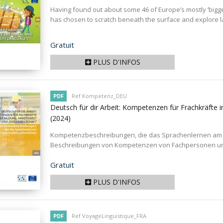
Having found out about some 46 of Europe’s mostly ‘bigger’
has chosen to scratch beneath the surface and explore l
Prix
Gratuit
PLUS D'INFOS
PDF
Ref Kompetenz_DEU
Deutsch für dir Arbeit: Kompetenzen für Frachkräfte in
(2024)
Kompetenzbeschreibungen, die das Sprachenlernen am Arb
Beschreibungen von Kompetenzen von Fachpersonen und
Prix
Gratuit
PLUS D'INFOS
PDF
Ref VoyageLinguistique_FRA