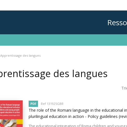
Resso
Apprentissage des langues
rentissage des langues
Tri
PDF
Ref 131925GBR
The role of the Romani language in the educational i
plurilingual education in action - Policy guidelines (r
The educational integration of Roma children and young 