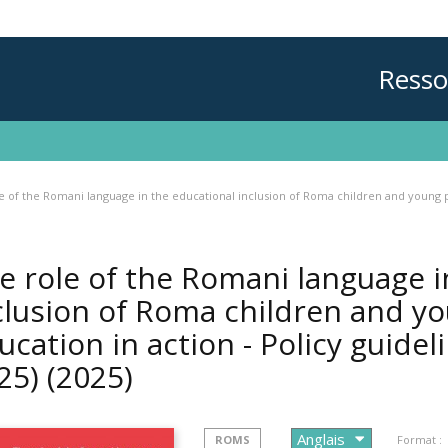
Resso
e of the Romani language in the educational inclusion of Roma children and young peo
e role of the Romani language i
clusion of Roma children and yo
ucation in action - Policy guidel
25)
(2025)
ROMS
Format :