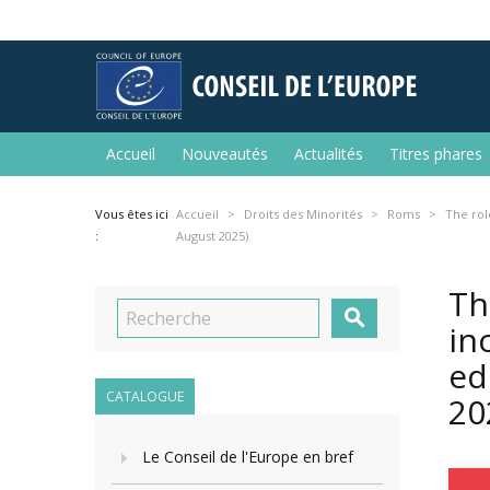
Accueil
Nouveautés
Actualités
Titres phares
Vous êtes ici
Accueil
Droits des Minorités
Roms
The rol
:
August 2025)
Th

in
ed
CATALOGUE
20
Le Conseil de l'Europe en bref