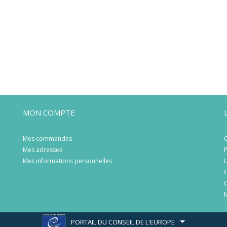
MON COMPTE
Mes commandes
C
Mes adresses
P
Mes informations personnelles
L
C
C
M
PORTAIL DU CONSEIL DE L'EUROPE