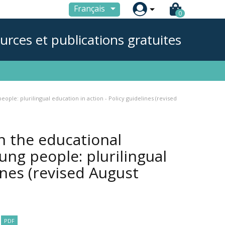

Français
0
urces et publications gratuites
ple: plurilingual education in action - Policy guidelines (revised
n the educational
ung people: plurilingual
ines (revised August
PDF