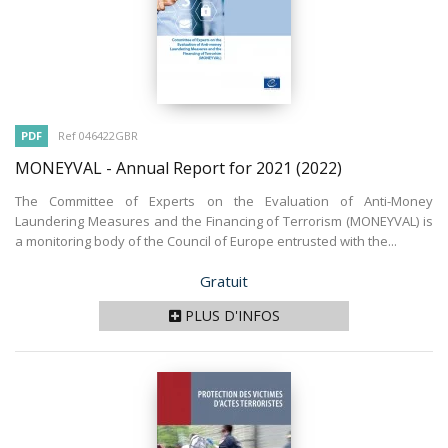
PDF
Ref 046422GBR
MONEYVAL - Annual Report for 2021
(2022)
The Committee of Experts on the Evaluation of Anti-Money
Laundering Measures and the Financing of Terrorism (MONEYVAL) is
a monitoring body of the Council of Europe entrusted with the...
Prix
Gratuit
PLUS D'INFOS