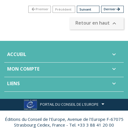
arrow_back
Premier
Dernier
arrow_forward
Précédent
Suivant
Retour en haut

ACCUEIL

MON COMPTE

LIENS

PORTAIL DU CONSEIL DE L'EUROPE
Éditions du Conseil de l'Europe,
Avenue de l'Europe F-67075
Strasbourg Cedex, France - Tel. +33 3 88 41 20 00