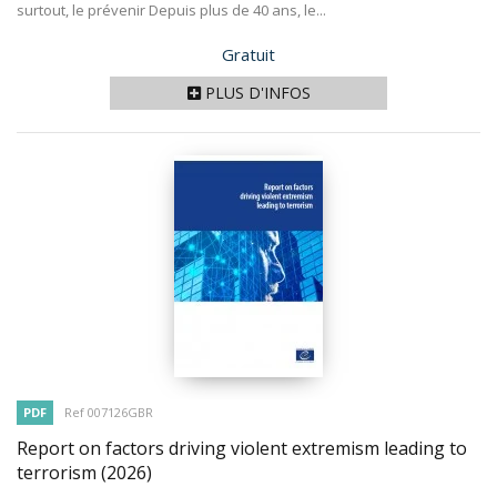
surtout, le prévenir Depuis plus de 40 ans, le...
Prix
Gratuit
PLUS D'INFOS
PDF
Ref 007126GBR
Report on factors driving violent extremism leading to
terrorism
(2026)