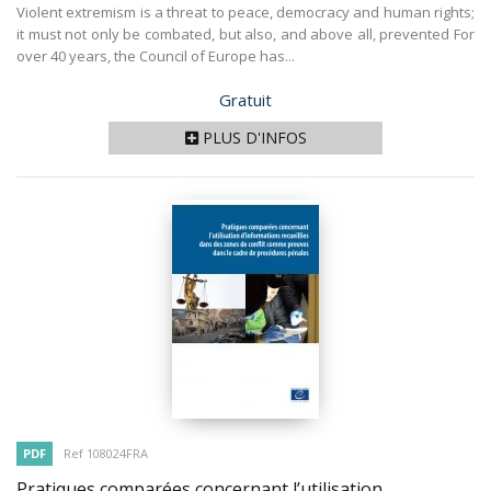
Violent extremism is a threat to peace, democracy and human rights;
it must not only be combated, but also, and above all, prevented For
over 40 years, the Council of Europe has...
Prix
Gratuit
PLUS D'INFOS
PDF
Ref 108024FRA
Pratiques comparées concernant l’utilisation