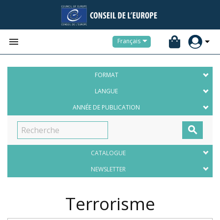


Français
FORMAT
LANGUE
ANNÉE DE PUBLICATION

CATALOGUE
NEWSLETTER
Terrorisme