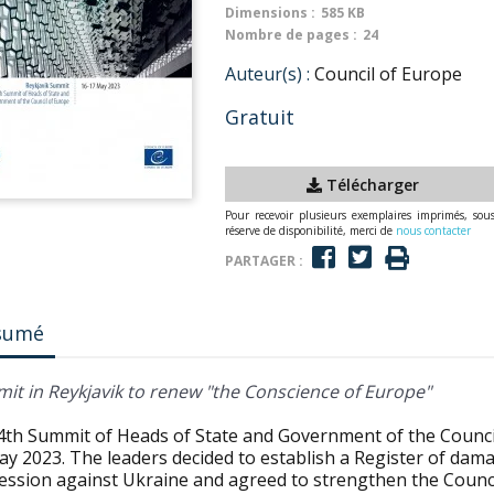
Dimensions :
585 KB
Nombre de pages :
24
Auteur(s) :
Council of Europe
Gratuit
Télécharger
Pour recevoir plusieurs exemplaires imprimés, sou
réserve de disponibilité, merci de
nous contacter
PARTAGER :
sumé
it in Reykjavik to renew "the Conscience of Europe"
4th Summit of Heads of State and Government of the Council
ay 2023. The leaders decided to establish a Register of dam
ession against Ukraine and agreed to strengthen the Council