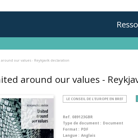
Resso
 around our values - Reykjavík declaration
ited around our values - Reykja
LE CONSEIL DE L'EUROPE EN BREF
Ref.
089123GBR
Type de document :
Document
Format :
PDF
Langue :
Anglais