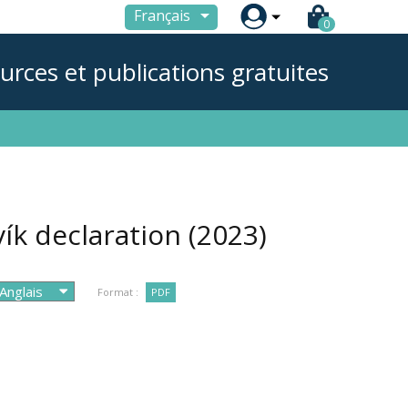

Français
0
urces et publications gratuites
vík declaration
(2023)
Format :
PDF