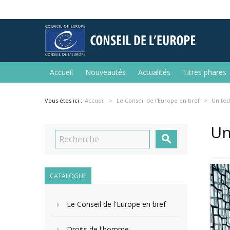
Accueil
Nouveautés
Actualités
Titres phares
Vous êtes ici :
Accueil
Le Conseil de l'Europe en bref
United
Un

CATALOGUE
Le Conseil de l'Europe en bref
Droits de l'homme