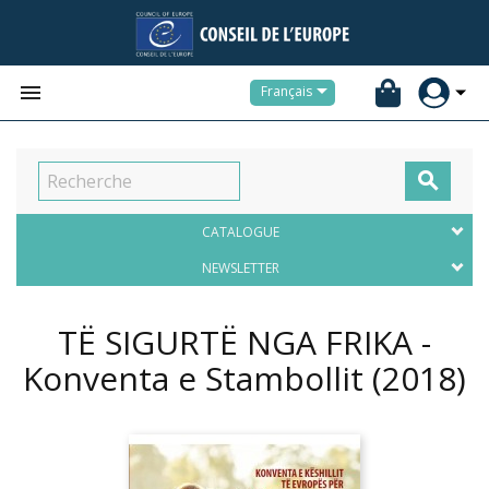


Français

CATALOGUE
NEWSLETTER
TË SIGURTË NGA FRIKA -
Konventa e Stambollit
(2018)