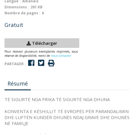
Langue :
Albanais
Dimensions :
261 KB
Nombre de pages :
6
Gratuit
Télécharger
Pour recevoir plusieurs exemplaires imprimés, sous
réserve de disponibilité, merci de
nous contacter
PARTAGER :
Résumé
TË SIGURTË NGA FRIKA TË SIGURTË NGA DHUNA
KONVENTA E KËSHILLIT TË EVROPËS PËR PARANDALIMIN
DHE LUFTËN KUNDËR DHUNËS NDAJ GRAVE DHE DHUNËS
NË FAMILJE