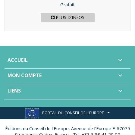
Prix
Gratuit
PLUS D'INFOS
ACCUEIL

MON COMPTE

LIENS

PORTAIL DU CONSEIL DE L'EUROPE
Éditions du Conseil de l'Europe,
Avenue de l'Europe F-67075
Strasbourg Cedex, France - Tel. +33 3 88 41 20 00