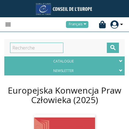


Français

CATALOGUE
NEWSLETTER
Europejska Konwencja Praw
Człowieka
(2025)