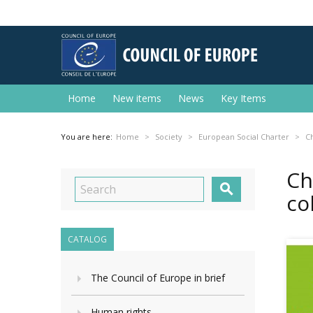
Home
New items
News
Key Items
You are here:
Home
Society
European Social Charter
C
Ch

co
CATALOG
The Council of Europe in brief
Human rights