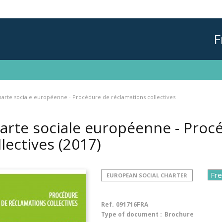
F
harte sociale européenne - Procédure de réclamations collectives
arte sociale européenne - Proc
llectives
(2017)
EUROPEAN SOCIAL CHARTER
Ref.
091716FRA
Type of document :
Brochure