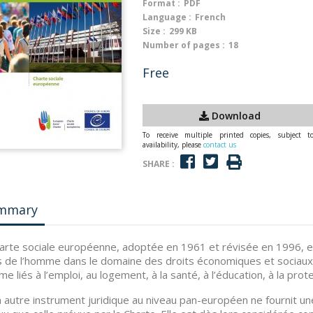
Format :
PDF
Language :
French
Size :
299 KB
Number of pages :
18
Free
Download
To receive multiple printed copies, subject t
availability, please
contact us
SHARE :
mmary
arte sociale européenne, adoptée en 1961 et révisée en 1996, 
s de l’homme dans le domaine des droits économiques et sociaux. E
me liés à l’emploi, au logement, à la santé, à l’éducation, à la prot
 autre instrument juridique au niveau pan-européen ne fournit u