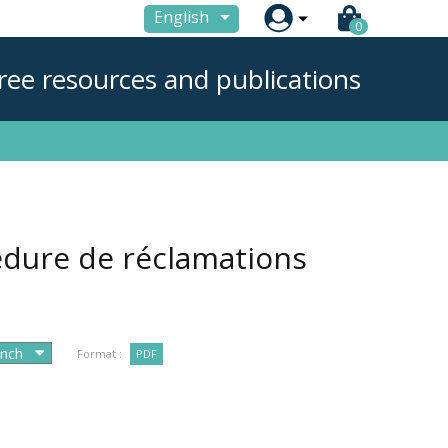

English
0
ree resources and publications
édure de réclamations
Format :
PDF