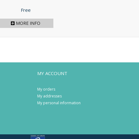
Price
Free
MORE INFO
MY ACCOUNT
My orders
My addresses
My personal information