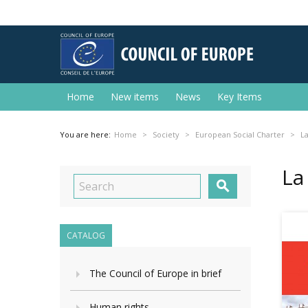
Home
New items
News
Key Items
You are here:
Home
Society
European Social Charter
L
La

CATALOG
The Council of Europe in brief
Human rights