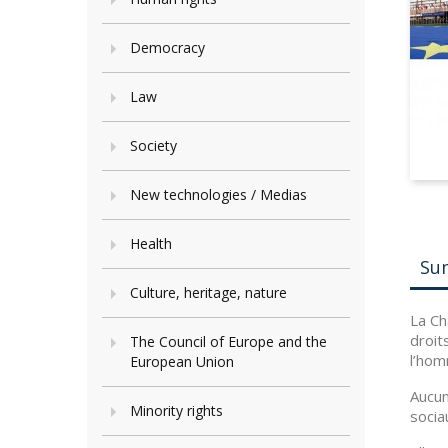
Democracy
Law
Society
New technologies / Medias
Health
Su
Culture, heritage, nature
La Ch
droit
The Council of Europe and the
l’hom
European Union
Aucun
Minority rights
socia