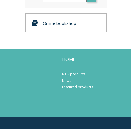
Online bookshop
HOME
New products
News
Featured products