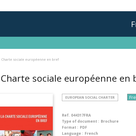
F
a Charte sociale européenne en bref
 Charte sociale européenne en 
EUROPEAN SOCIAL CHARTER
Ref.
044317FRA
Type of document :
Brochure
Format :
PDF
Language :
French