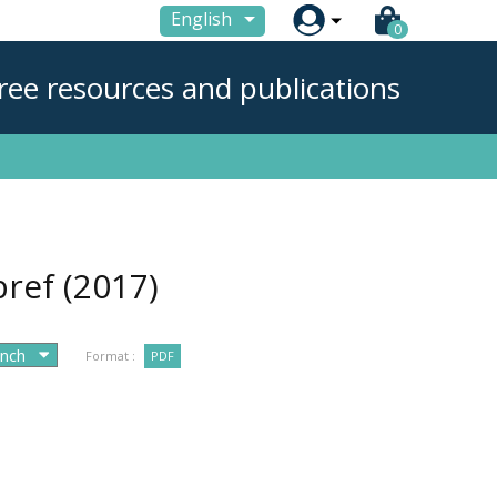

English
0
ree resources and publications
bref
(2017)
Format :
PDF