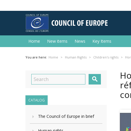
Home
New items
News
Key Items
You are here:
Home
Human Rights
Children's rights
Hor
Ho

ré
co
CATALOG
The Council of Europe in brief
Human rights