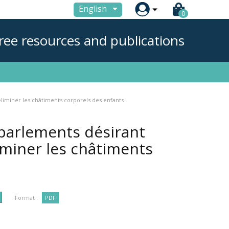

English
0
ree resources and publications
d’éliminer les châtiments corporels des enfants
s parlements désirant
liminer les châtiments
Format :
PDF