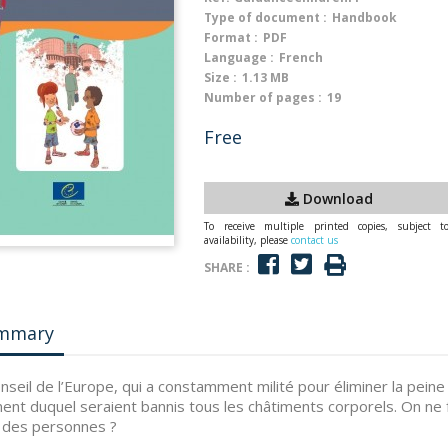
Type of document :
Handbook
Format :
PDF
Language :
French
Size :
1.13 MB
Number of pages :
19
Free
Download
To receive multiple printed copies, subject t
availability, please
contact us
SHARE :
mmary
nseil de l’Europe, qui a constamment milité pour éliminer la peine
nent duquel seraient bannis tous les châtiments corporels. On ne
 des personnes ?