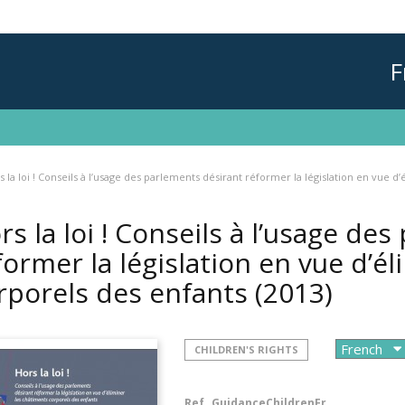
F
s la loi ! Conseils à l’usage des parlements désirant réformer la législation en vue 
rs la loi ! Conseils à l’usage de
former la législation en vue d’é
rporels des enfants
(2013)
CHILDREN'S RIGHTS
Ref.
GuidanceChildrenFr