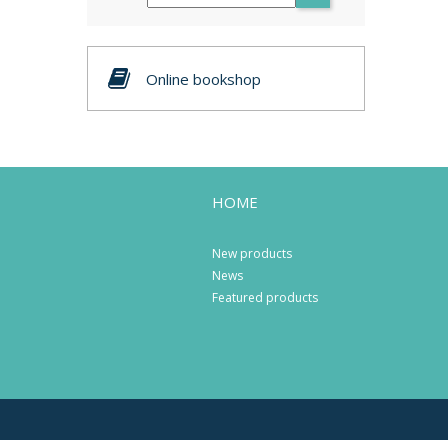
Online bookshop
HOME
New products
News
Featured products