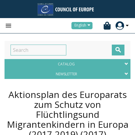


English

CATALOG
NEWSLETTER
Aktionsplan des Europarats
zum Schutz von
Flüchtlingsund
Migrantenkindern in Europa
(2017-2019)
(2017)