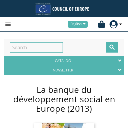


English

CATALOG
NEWSLETTER
La banque du
développement social en
Europe
(2013)