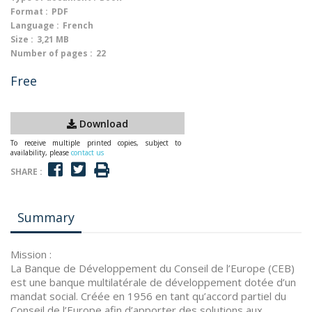
Format :
PDF
Language :
French
Size :
3,21 MB
Number of pages :
22
Free
Download
To receive multiple printed copies, subject to
availability, please
contact us
SHARE :
Summary
Mission :
La Banque de Développement du Conseil de l’Europe (CEB)
est une banque multilatérale de développement dotée d’un
mandat social. Créée en 1956 en tant qu’accord partiel du
Conseil de l’Europe afin d’apporter des solutions aux