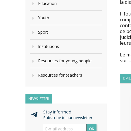
la di
Education
Il fo
Youth
compl
conte
de b
Sport
judic
leurs
Institutions
Le ma
sur l
Resources for young people
Resources for teachers
SIMI
NEWSLETTER
Stay informed
Subscribe to our newsletter
OK