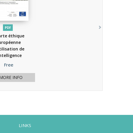
PDF
rte éthique
uropéenne
tilisation de
intelligence
cielle...
(2019)
Price
Free
MORE INFO
LINKS