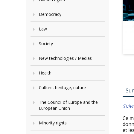
Democracy
Law
Society
New technologies / Medias
Health
Culture, heritage, nature
Su
The Council of Europe and the
Suiv
European Union
Ce ma
Minority rights
donné
et le