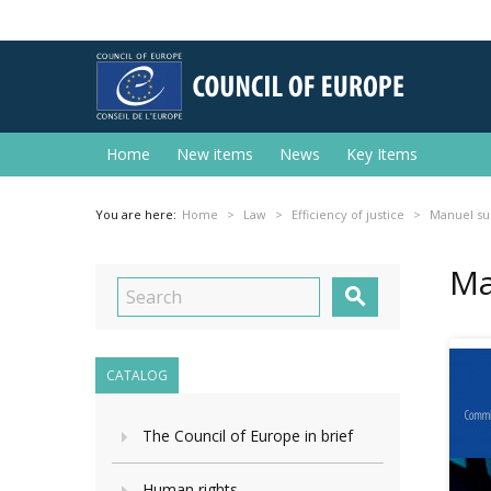
Home
New items
News
Key Items
You are here:
Home
Law
Efficiency of justice
Manuel sur
Ma

CATALOG
The Council of Europe in brief
Human rights