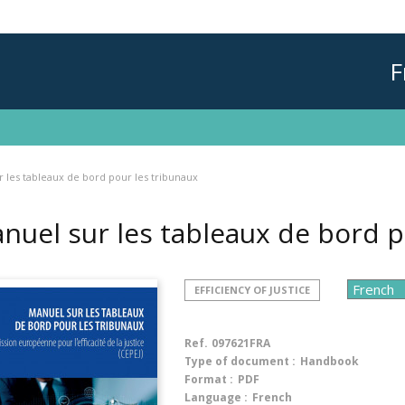
F
 les tableaux de bord pour les tribunaux
nuel sur les tableaux de bord 
EFFICIENCY OF JUSTICE
Ref.
097621FRA
Type of document :
Handbook
Format :
PDF
Language :
French