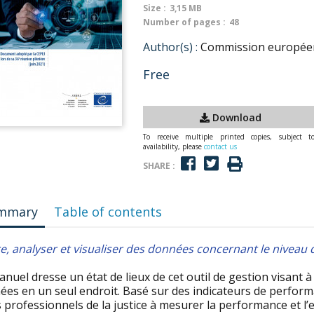
Size :
3,15 MB
Number of pages :
48
Author(s) :
Commission européenne
Free
Download
To receive multiple printed copies, subject t
availability, please
contact us
SHARE :
mmary
Table of contents
re, analyser et visualiser des données concernant le nivea
nuel dresse un état de lieux de cet outil de gestion visant à 
es en un seul endroit. Basé sur des indicateurs de performan
s professionnels de la justice à mesurer la performance et l’effi