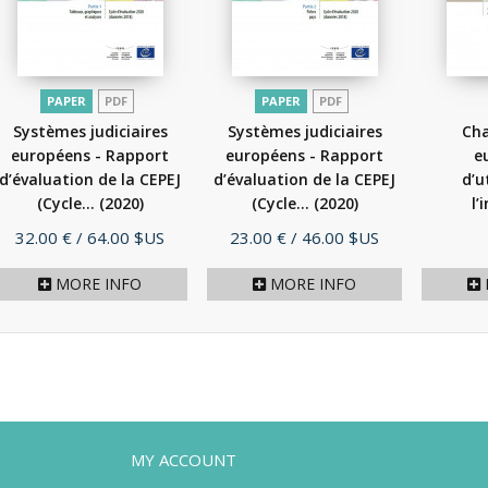
PAPER
PDF
PAPER
PDF
Systèmes judiciaires
Systèmes judiciaires
Cha
européens - Rapport
européens - Rapport
e
d’évaluation de la CEPEJ
d’évaluation de la CEPEJ
d’u
(Cycle...
(2020)
(Cycle...
(2020)
l’
artifi
Price
Price
32.00 €
/ 64.00 $US
23.00 €
/ 46.00 $US
MORE INFO
MORE INFO
MY ACCOUNT