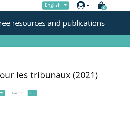

English
0
ree resources and publications
pour les tribunaux
(2021)
Format :
PDF