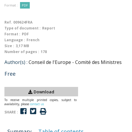
Format :
PDF
Ref.
009624FRA
Type of document :
Report
Format :
PDF
Language :
French
Size :
3,17 MB
Number of pages :
178
Author(s) :
Conseil de l'Europe - Comité des Ministres
Free
Download
To receive multiple printed copies, subject to
availability, please
contact us
SHARE :
Summary
Table of contents