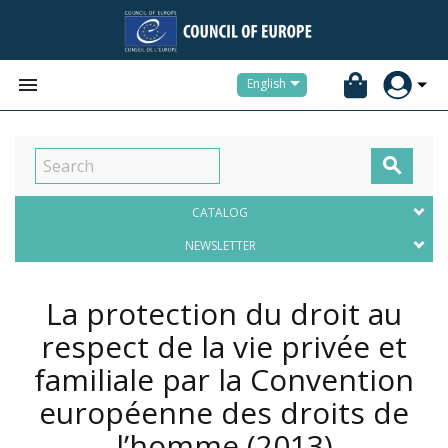


English

CATALOG
NEWSLETTER
La protection du droit au
respect de la vie privée et
familiale par la Convention
européenne des droits de
l’homme
(2013)