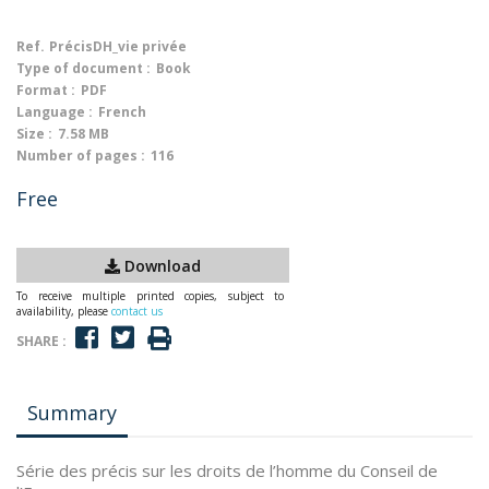
Ref.
PrécisDH_vie privée
Type of document :
Book
Format :
PDF
Language :
French
Size :
7.58 MB
Number of pages :
116
Free
Download
To receive multiple printed copies, subject to
availability, please
contact us
SHARE :
Summary
Série des précis sur les droits de l’homme du Conseil de