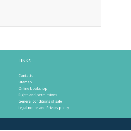
LINKS
Contacts
Sitemap
Online bookshop
Rights and permissions
General conditions of sale
Legal notice and Privacy policy