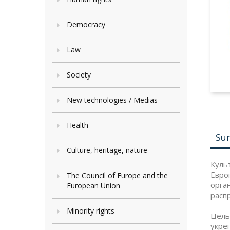
Democracy
Law
Society
New technologies / Medias
Health
Su
Culture, heritage, nature
Куль
Евро
The Council of Europe and the
орга
European Union
расп
Minority rights
Цель
укре