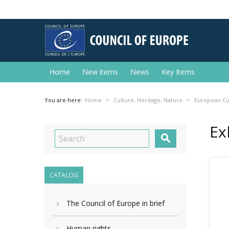
Home
New items
News
Key Items
You are here:
Home
Culture, Heritage, Nature
European Cu
Ex

CATALOG
The Council of Europe in brief
Human rights