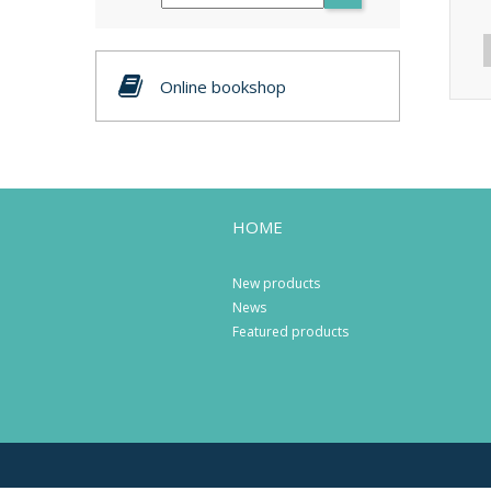
Online bookshop
HOME
New products
News
Featured products