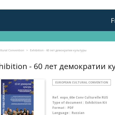
F
ltural Convention
Exhibition - 60 лет демократии культуры
hibition - 60 лет демократии 
EUROPEAN CULTURAL CONVENTION
Ref.
expo_60e Conv Culturelle RUS
Type of document :
Exhibition Kit
Format :
PDF
Language :
Russian