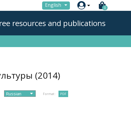

English
0
ree resources and publications
культуры
(2014)
Format :
PDF