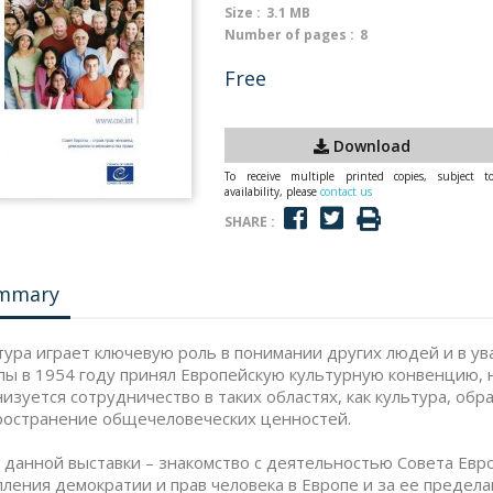
Size :
3.1 MB
Number of pages :
8
Free
Download
To receive multiple printed copies, subject t
availability, please
contact us
SHARE :
mmary
тура играет ключевую роль в понимании других людей и в у
пы в 1954 году принял Европейскую культурную конвенцию, 
низуется сотрудничество в таких областях, как культура, обр
ространение общечеловеческих ценностей.
 данной выставки – знакомство с деятельностью Совета Европ
пления демократии и прав человека в Европе и за ее предела