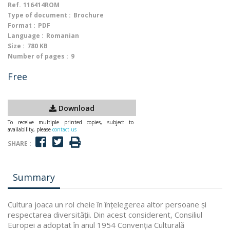
Ref.
116414ROM
Type of document :
Brochure
Format :
PDF
Language :
Romanian
Size :
780 KB
Number of pages :
9
Free
Download
To receive multiple printed copies, subject to
availability, please
contact us
SHARE :
Summary
Cultura joaca un rol cheie în înțelegerea altor persoane și
respectarea diversității. Din acest considerent, Consiliul
Europei a adoptat în anul 1954 Convenția Culturală