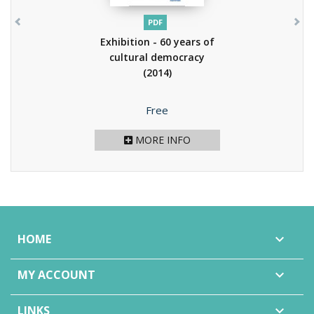
PDF
Exhibition - 60 years of
cultural democracy
(2014)
Price
Free
MORE INFO
HOME

MY ACCOUNT

LINKS
