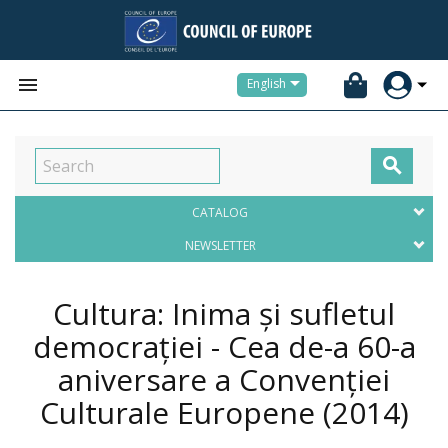


English

CATALOG
NEWSLETTER
Cultura: Inima și sufletul
democrației - Cea de-a 60-a
aniversare a Convenției
Culturale Europene
(2014)