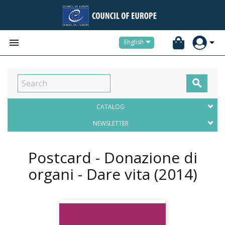


English

CATALOG
NEWSLETTER
Postcard - Donazione di
organi - Dare vita
(2014)