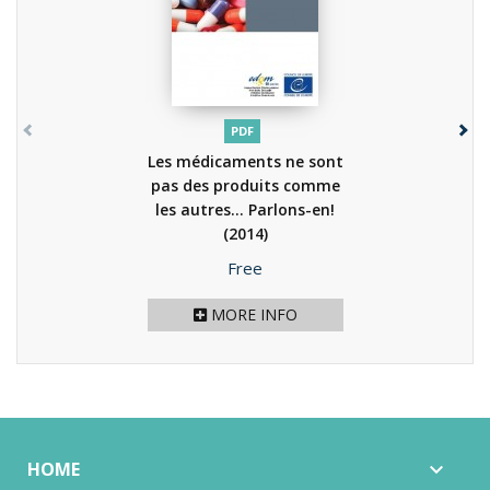
PDF
Les médicaments ne sont
pas des produits comme
les autres... Parlons-en!
(2014)
Price
Free
MORE INFO
HOME
