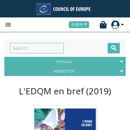


English

CATALOG
NEWSLETTER
L'EDQM en bref
(2019)