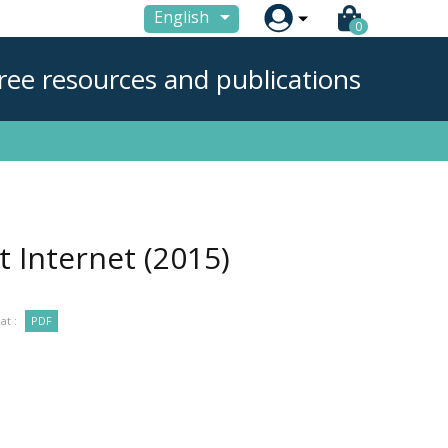

English
0
ree resources and publications
et Internet
(2015)
at :
PDF