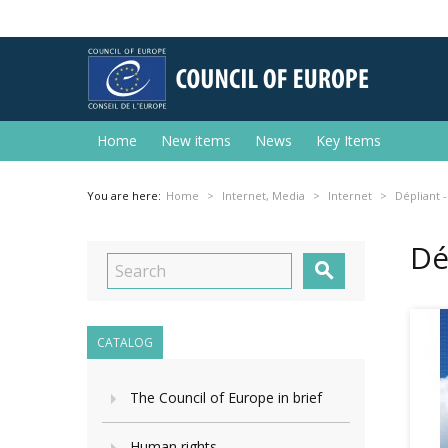
Home
New items
News
Key Items
You are here:
Home
Internet, Media
Internet
Dépliant -
Dé

CATALOG
The Council of Europe in brief
Human rights