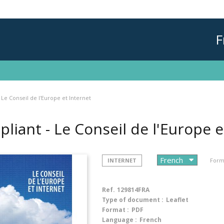
F
 Le Conseil de l'Europe et Internet
pliant - Le Conseil de l'Europe 
INTERNET
Form
Ref.
129814FRA
Type of document :
Leaflet
Format :
PDF
Language :
French