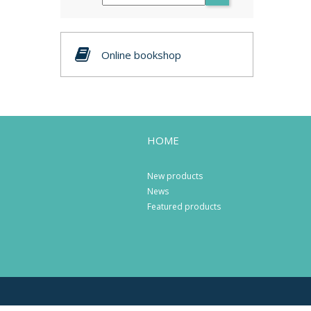
Online bookshop
HOME
New products
News
Featured products