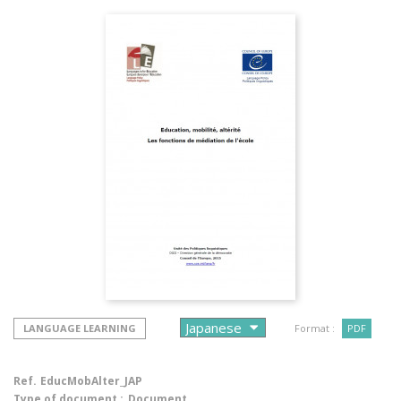
LANGUAGE LEARNING
Format :
PDF
Ref.
EducMobAlter_JAP
Type of document :
Document