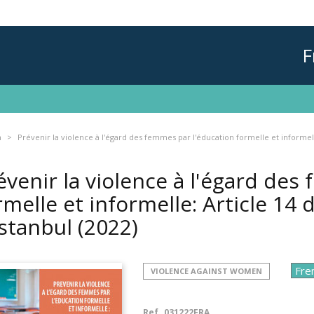
F
n
Prévenir la violence à l'égard des femmes par l'éducation formelle et informell
évenir la violence à l'égard des
rmelle et informelle: Article 14
Istanbul
(2022)
VIOLENCE AGAINST WOMEN
Ref.
031222FRA