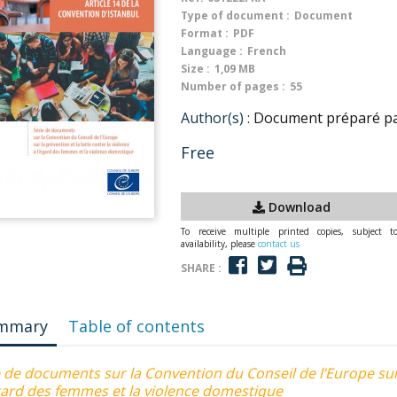
Type of document :
Document
Format :
PDF
Language :
French
Size :
1,09 MB
Number of pages :
55
Author(s) :
Document préparé pa
Free
Download
To receive multiple printed copies, subject t
availability, please
contact us
SHARE :
mmary
Table of contents
 de documents sur la Convention du Conseil de l’Europe sur l
égard des femmes et la violence domestique