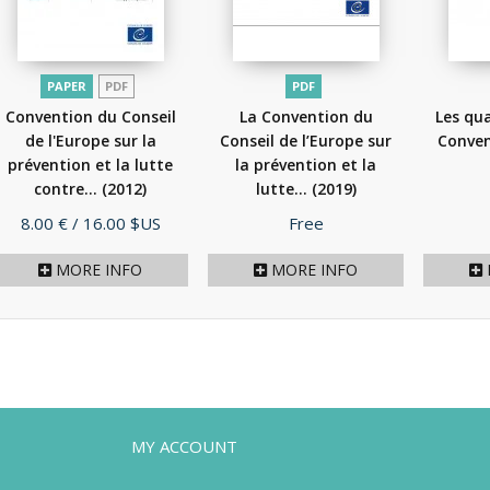
PAPER
PDF
PDF
Convention du Conseil
La Convention du
Les qua
de l'Europe sur la
Conseil de l’Europe sur
Conven
prévention et la lutte
la prévention et la
contre...
(2012)
lutte...
(2019)
Price
Price
8.00 €
/ 16.00 $US
Free
MORE INFO
MORE INFO
MY ACCOUNT