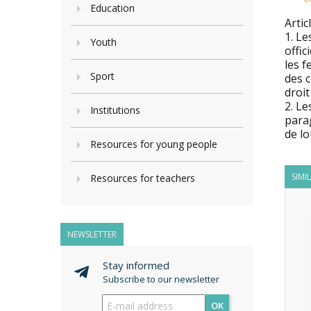
Education
Artic
1. Le
Youth
offic
les f
Sport
des c
droit
2. L
Institutions
parag
de lo
Resources for young people
SIMI
Resources for teachers
NEWSLETTER
Stay informed
Subscribe to our newsletter
OK