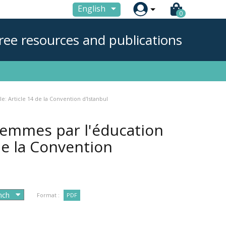

English
0
ree resources and publications
e: Article 14 de la Convention d'Istanbul
 femmes par l'éducation
 de la Convention
Format :
PDF