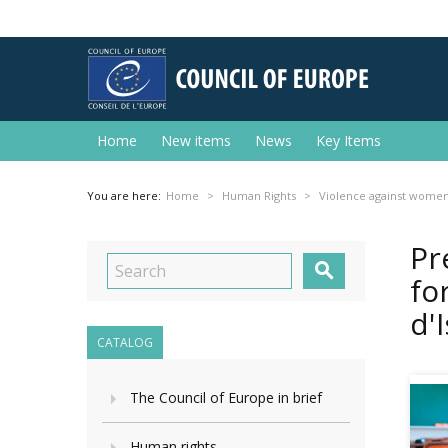
Home
New items
News
Key Items
You are here:
Home
Human Rights
Violence against wome
Pr

fo
d'
CATALOG
The Council of Europe in brief
Human rights