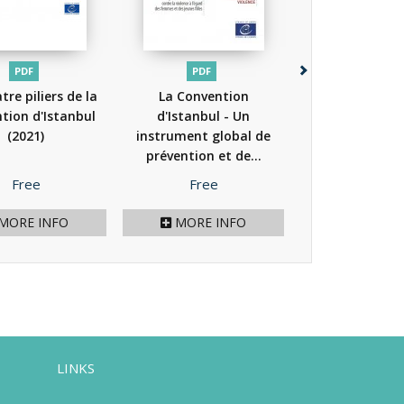
PDF
PDF
PDF
tre piliers de la
La Convention
À l'abri de la
tion d'Istanbul
d'Istanbul - Un
Convention d'
(2021)
instrument global de
(2024)
prévention et de...
(2014)
Price
Price
Price
Free
Free
Free
MORE INFO
MORE INFO
MORE I
LINKS