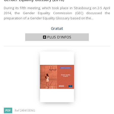
During its fifth meeting, which took place in Strasbourg on 2-5 April
2014, the Gender Equality Commission (GEC) discussed the
preparation of a Gender Equality Glossary based on the...
Prix
Gratuit
PLUS D'INFOS
PDF
Ref 240413ENG