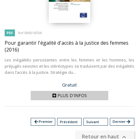
PDF
Ref 086016FRA
Pour garantir l'égalité d'accès à la justice des femmes
(2016)
Les inégalités persistantes entre les femmes et les hommes, les
préjugés sexistes et les stéréotypes se traduisent par des inégalités
dans l’accès à la justice. Stratégie du...
Prix
Gratuit
PLUS D'INFOS
arrow_back
Premier
Dernier
arrow_forward
Précédent
Suivant
Retour en haut
