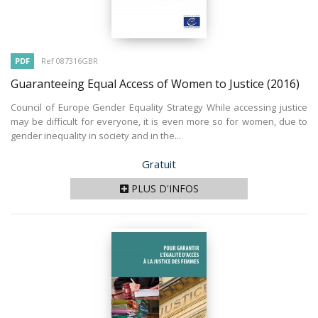
PDF
Ref 087316GBR
Guaranteeing Equal Access of Women to Justice
(2016)
Council of Europe Gender Equality Strategy While accessing justice
may be difficult for everyone, it is even more so for women, due to
gender inequality in society and in the...
Prix
Gratuit
PLUS D'INFOS