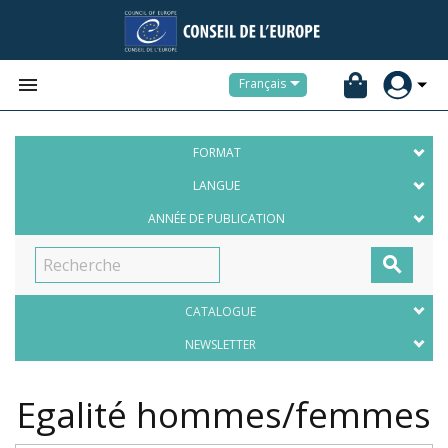


Français
FORMAT
LANGUE
ANNÉE DE PUBLICATION

CATALOGUE
NEWSLETTER
Egalité hommes/femmes