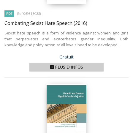
PDF
Ref 069816GBR
Combating Sexist Hate Speech
(2016)
Sexist hate speech is a form of violence against women and girls
that perpetuates and exacerbates gender inequality. Both
knowledge and policy action at all levels need to be developed...
Prix
Gratuit
PLUS D'INFOS