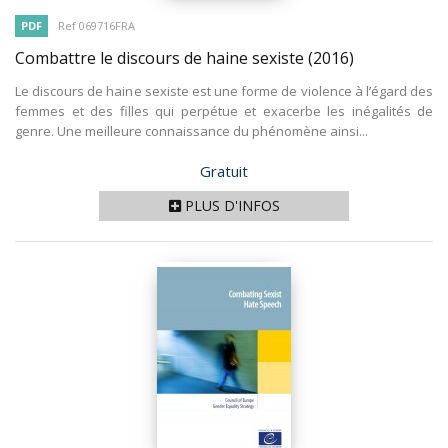
PDF
Ref 069716FRA
Combattre le discours de haine sexiste
(2016)
Le discours de haine sexiste est une forme de violence à l’égard des
femmes et des filles qui perpétue et exacerbe les inégalités de
genre. Une meilleure connaissance du phénomène ainsi...
Prix
Gratuit
PLUS D'INFOS