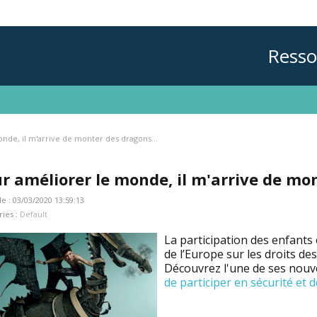
Resso
nde, il m'arrive de monter des dragons...
r améliorer le monde, il m'arrive de mon
le : 03/03/2020 13:59:13
ries :
Default
La participation des enfants
de l’Europe sur les droits de
Découvrez l'une de ses nouvel
de participer en sécurité et d