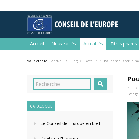
Accueil
Nouveautés
Actualités
Titres phares
Vous êtes ici :
Accueil
Blog
Default
Pour améliorer le mo
Pou

Publié 
Catégo
CATALOGUE
Le Conseil de l'Europe en bref
Droits de l'homme