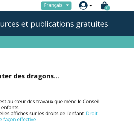

Français
0
urces et publications gratuites
ter des dragons...
 est au cœur des travaux que mène le Conseil
s enfants.
les affiches sur les droits de l'enfant:
Droit
e façon effective