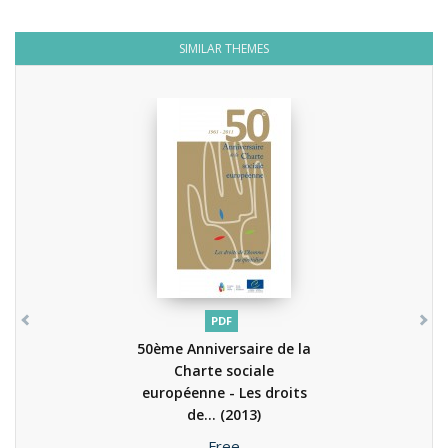
SIMILAR THEMES
PDF
50ème Anniversaire de la
Charte sociale
européenne - Les droits
de...
(2013)
Price
Free