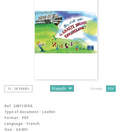
11 - 18 YEARS
Format :
PDF
Ref.
248113FRA
Type of document :
Leaflet
Format :
PDF
Language :
French
Size :
4,8 MO