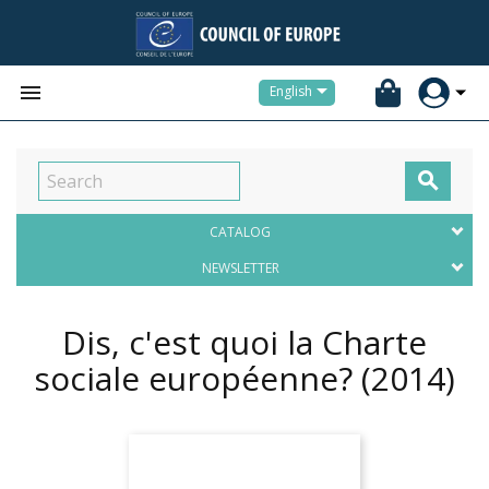


English

CATALOG
NEWSLETTER
Dis, c'est quoi la Charte
sociale européenne?
(2014)