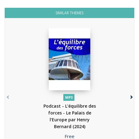
SIMILAR THEMES
MP3
Podcast - L’équilibre des
forces - Le Palais de
l’Europe par Henry
Bernard
(2024)
Price
Free