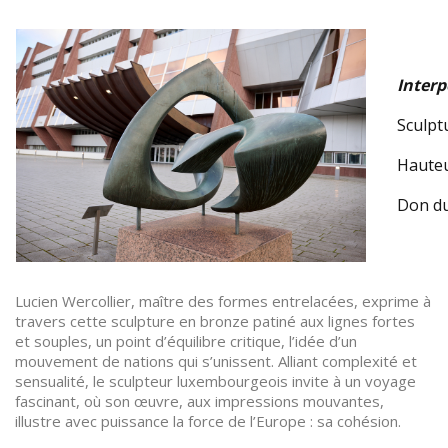
Interp
Sculpt
Hauteu
Don d
Lucien Wercollier, maître des formes entrelacées, exprime à
travers cette sculpture en bronze patiné aux lignes fortes
et souples, un point d’équilibre critique, l’idée d’un
mouvement de nations qui s’unissent. Alliant complexité et
sensualité, le sculpteur luxembourgeois invite à un voyage
fascinant, où son œuvre, aux impressions mouvantes,
illustre avec puissance la force de l’Europe : sa cohésion.