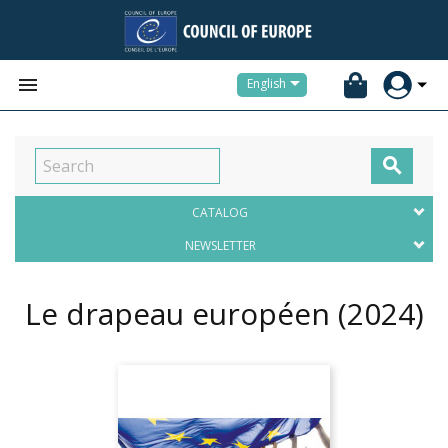


English

CATALOG
NEWSLETTER
Le drapeau européen
(2024)