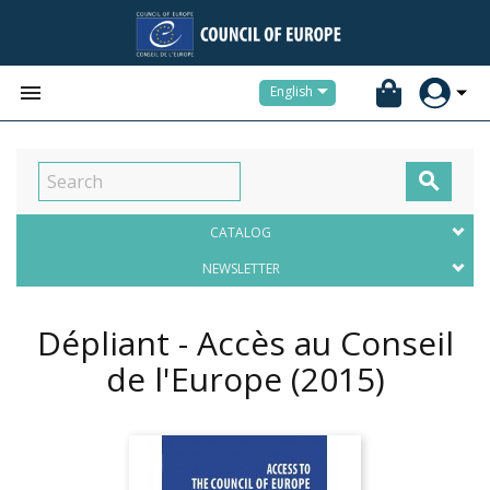


English

CATALOG
NEWSLETTER
Dépliant - Accès au Conseil
de l'Europe
(2015)