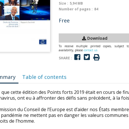
Size :
5,94 MB
Number of pages :
84
Free
Download
To receive multiple printed copies, subject t
availability, please
contact us
SHARE :
mmary
Table of contents
 que cette édition des Points forts 2019 était en cours de fina
avirus, ont eu à affronter des défis sans précédent, à la foi
mission du Conseil de l’Europe est d’aider nos États membr
e pandémie ne mettent pas en danger les valeurs communes e
oits de l’homme.