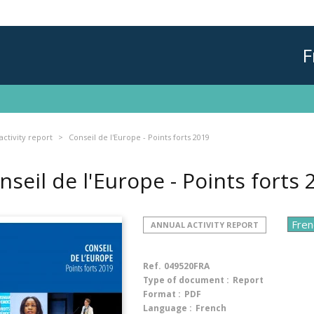
F
activity report
Conseil de l'Europe - Points forts 2019
nseil de l'Europe - Points forts
ANNUAL ACTIVITY REPORT
Ref.
049520FRA
Type of document :
Report
Format :
PDF
Language :
French