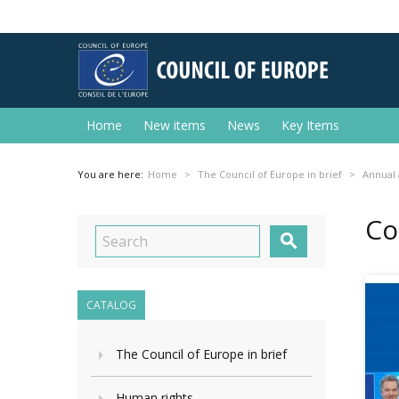
Home
New items
News
Key Items
You are here:
Home
The Council of Europe in brief
Annual 
Co

CATALOG
The Council of Europe in brief
Human rights