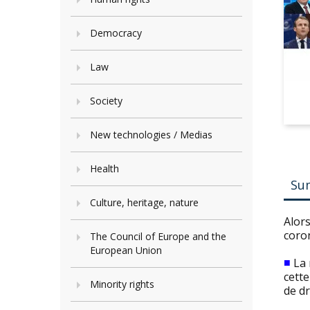
Democracy
Law
Society
New technologies / Medias
Health
Su
Culture, heritage, nature
Alors
coron
The Council of Europe and the
European Union
■
La 
cett
Minority rights
de dr