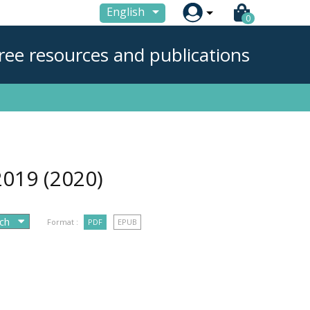

English
0
ree resources and publications
 2019
(2020)
Format :
PDF
EPUB