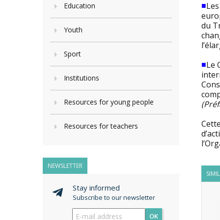
■
Les
Education
europ
du Tr
Youth
chan
l’él
Sport
■
Le 
inter
Institutions
Conse
comp
Resources for young people
(Pré
Cette
Resources for teachers
d’act
l’Org
NEWSLETTER
SIMI
Stay informed
Subscribe to our newsletter
OK