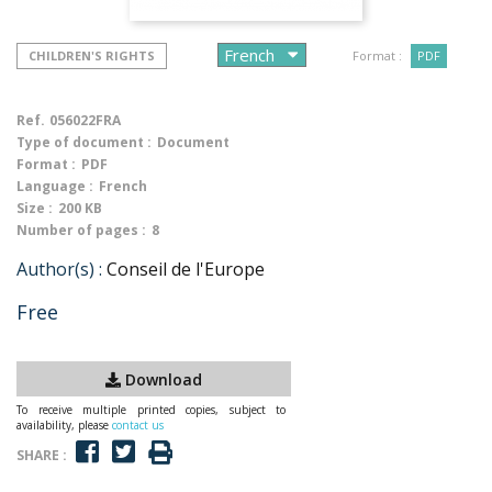
CHILDREN'S RIGHTS
Format :
PDF
Ref.
056022FRA
Type of document :
Document
Format :
PDF
Language :
French
Size :
200 KB
Number of pages :
8
Author(s) :
Conseil de l'Europe
Free
Download
To receive multiple printed copies, subject to
availability, please
contact us
SHARE :