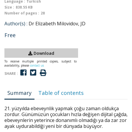
Language :
Turkish
Size :
838.55 KB
Number of pages :
28
Author(s) :
Dr Elizabeth Milovidov, JD
Free
Download
To receive multiple printed copies, subject to
availability, please
contact us
SHARE :
Summary
Table of contents
21. yüzyılda ebeveynlik yapmak çoğu zaman oldukça
zordur. Günümüzün çocukları hızla değişen dijital çağda,
ebeveynlerin yeterince donanımlı olmadığı ya da zar zor
ayak uydurabildiği yeni bir dünyada büyüyor.