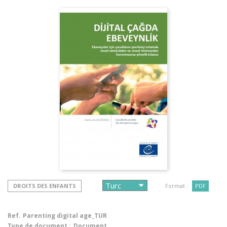
DROITS DES ENFANTS
Format :
PDF
Ref.
Parenting digital age_TUR
Type de document :
Document