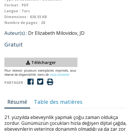
Format :
PDF
Langue :
Turc
Dimensions :
838.55 KB
Nombre de pages :
28
Auteur(s) :
Dr Elizabeth Milovidov, JD
Gratuit
Télécharger
Pour recevoir plusieurs exemplaires imprimés, sous
réserve de disponibilité, merci de
nous contacter
PARTAGER :
Résumé
Table des matières
21. yüzyılda ebeveynlik yapmak çoğu zaman oldukça
zordur. Günümüzün çocukları hızla değişen dijital çağda,
ebeveynlerin yeterince donanımlı olmadığı ya da zar zor