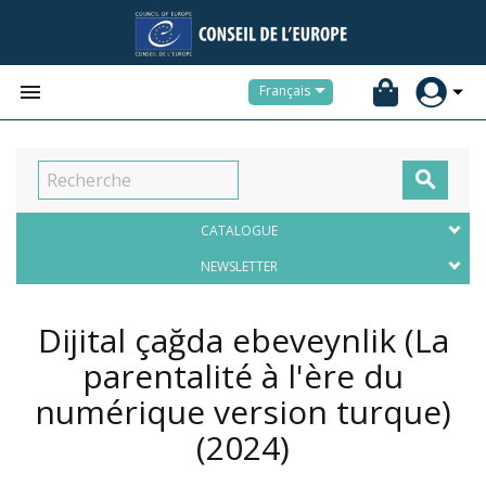


Français

CATALOGUE
NEWSLETTER
Dijital çağda ebeveynlik (La
parentalité à l'ère du
numérique version turque)
(2024)