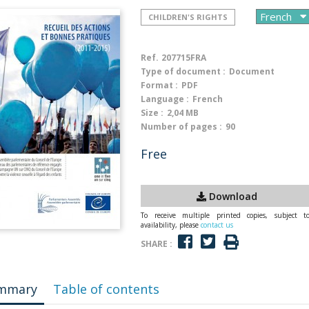
CHILDREN'S RIGHTS
Ref.
207715FRA
Type of document :
Document
Format :
PDF
Language :
French
Size :
2,04 MB
Number of pages :
90
Free
Download
To receive multiple printed copies, subject t
availability, please
contact us
SHARE :
mmary
Table of contents