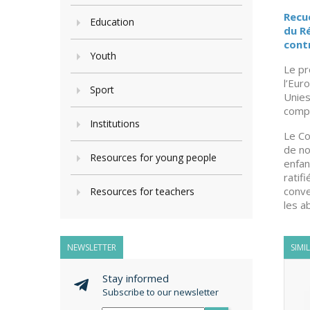
Recu
Education
du R
contr
Youth
Le pr
l’Eur
Sport
Unies
compr
Institutions
Le Co
de no
Resources for young people
enfan
ratif
conve
Resources for teachers
les a
NEWSLETTER
SIMI
Stay informed
Subscribe to our newsletter