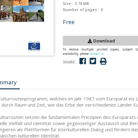
Size :
3.78 MB
Number of pages :
6
Free
Download
To receive multiple printed copies, subject t
availability, please
contact us
SHARE :
mmary
ulturroutenprogramm, welches im Jahr 1987 vom Europarat ins L
 durch Raum und Zeit, wie das Erbe der verschiedenen Länder 
ulturrouten setzen die fundamentalen Prinzipien des Europarats 
relle Vielfalt und Identität sowie gegenseitiger Austausch und B
ungieren als Plattformen für interkulturellen Dialog und fördern 
äischen kulturellen Identität.