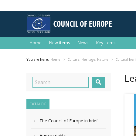
Home
New items
News
Key Items
You are here:
Home
Culture, Heritage, Nature
Cultural her
Le

CATALOG
The Council of Europe in brief
Human rights