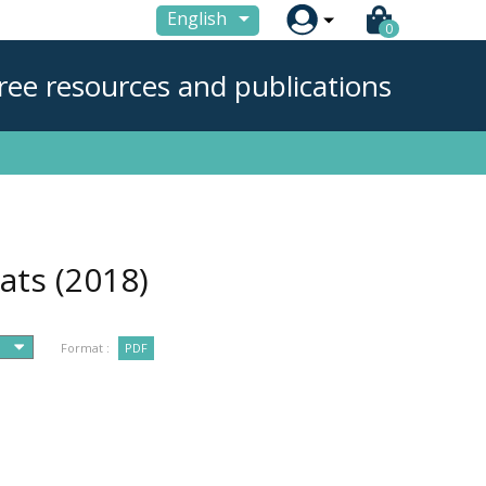

English
0
ree resources and publications
rats
(2018)
Format :
PDF