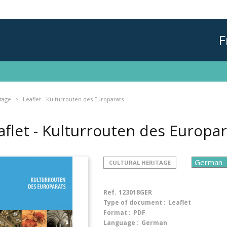
F
itage
Leaflet - Kulturrouten des Europarats
aflet - Kulturrouten des Europa
CULTURAL HERITAGE
Ref.
123018GER
Type of document :
Leaflet
Format :
PDF
Language :
German