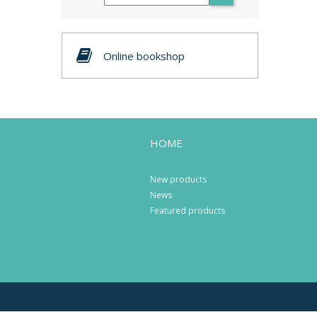
Online bookshop
HOME
New products
News
Featured products